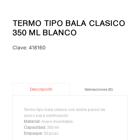
TERMO TIPO BALA CLASICO
350 ML BLANCO
Clave:
418160
Descripción
Valoraciones (0)
Termo tipo bala clásico con doble pared de
acero para sublimación.
Material:
Acero inoxidable.
Capacidad:
350 ml.
Empaque:
50 pzas.