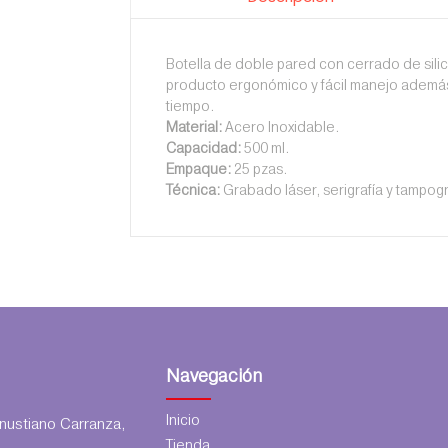
Botella de doble pared con cerrado de silic
producto ergonómico y fácil manejo además
tiempo.
Material:
Acero Inoxidable.
Capacidad:
500 ml.
Empaque:
25 pzas.
Técnica:
Grabado láser, serigrafía y tampogr
Navegación
Inicio
ustiano Carranza,
Tienda