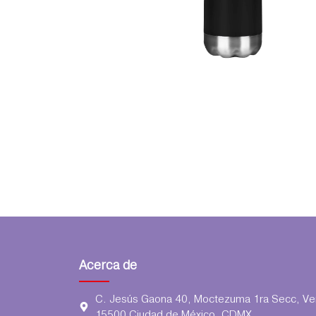
Acerca de
C. Jesús Gaona 40, Moctezuma 1ra Secc, Ven
15500 Ciudad de México, CDMX