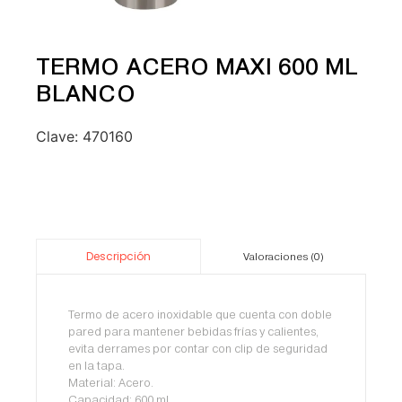
TERMO ACERO MAXI 600 ML
BLANCO
Clave:
470160
Descripción
Valoraciones (0)
Termo de acero inoxidable que cuenta con doble
pared para mantener bebidas frías y calientes,
evita derrames por contar con clip de seguridad
en la tapa.
Material: Acero.
Capacidad: 600 ml.