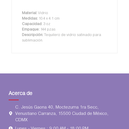
Material:
Vidrio
Medidas:
10.4 x 4.1 cm
Capacidad:
3 oz
Empaque:
144 pzas
Descripción:
Tequilero de vidrio satinado para
sublimación.
Acerca de
C. Jesús Gaona 40, Moctezuma 1ra Secc,
Venustiano Carranza, 15500 Ciudad de México,
CDMX
Lunes - Viernes : 9:00 AM - 18:00 PM