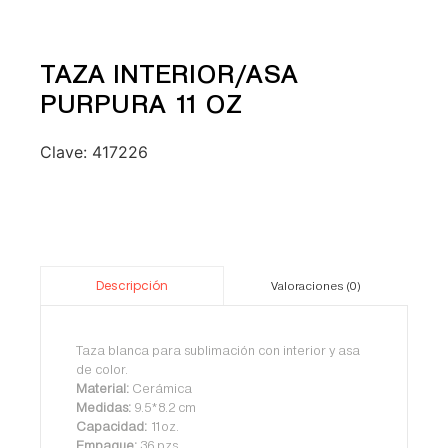
TAZA INTERIOR/ASA
PURPURA 11 OZ
Clave:
417226
Descripción
Valoraciones (0)
Taza blanca para sublimación con interior y asa
de color.
Material:
Cerámica
Medidas:
9.5*8.2 cm
Capacidad:
11oz.
Empaque:
36 pzs.