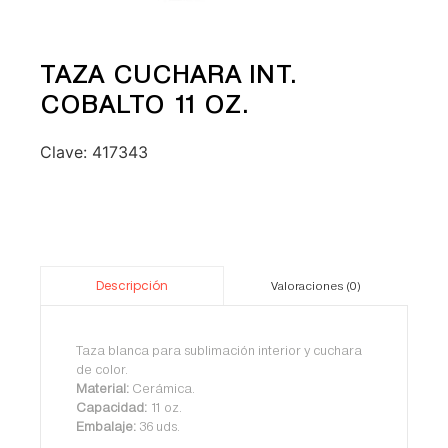
TAZA CUCHARA INT.
COBALTO 11 OZ.
Clave:
417343
Descripción
Valoraciones (0)
Taza blanca para sublimación interior y cuchara
de color.
Material:
Cerámica.
Capacidad:
11 oz.
Embalaje:
36 uds.