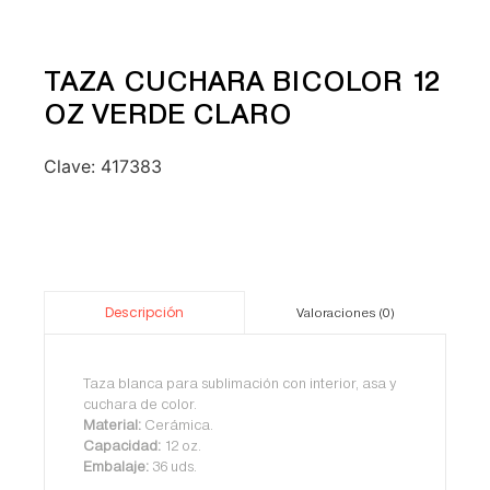
TAZA CUCHARA BICOLOR 12
OZ VERDE CLARO
Clave:
417383
Descripción
Valoraciones (0)
Taza blanca para sublimación con interior, asa y
cuchara de color.
Material:
Cerámica.
Capacidad:
12 oz.
Embalaje:
36 uds.