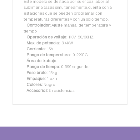
Este modelo se destaca por su eficaz labor al
sublimar 5 tazas simultáneamente,cuenta con 5
estaciones que se pueden programar con
temperaturas diferentes y con un solo tiempo.
Controlador:
Ajuste manual de temperatura y
tiempo
Operación de voltaje:
110V 50/60HZ
Max. de potencia:
3.4KW
Corriente:
15A
Rango de temperatura:
0-220° C
Área de trabajo:
Rango de tiempo:
0-999 segundos
Peso bruto:
15kg
Empaque:
1 pza.
Colores:
Negro
Accesorios:
5 resistencias