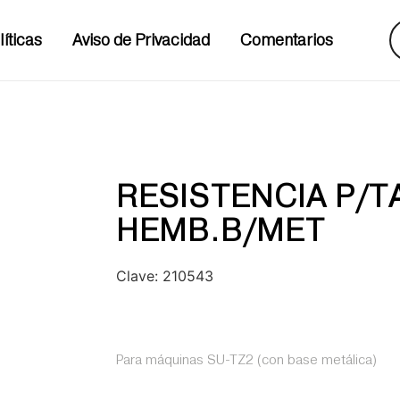
líticas
Aviso de Privacidad
Comentarios
RESISTENCIA P/T
HEMB.B/MET
Clave:
210543
Para máquinas SU-TZ2 (con base metálica)