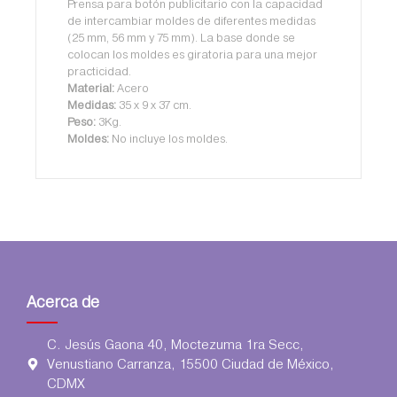
Prensa para botón publicitario con la capacidad
de intercambiar moldes de diferentes medidas
(25 mm, 56 mm y 75 mm). La base donde se
colocan los moldes es giratoria para una mejor
practicidad.
Material:
Acero
Medidas:
35 x 9 x 37 cm.
Peso:
3Kg.
Moldes:
No incluye los moldes.
Acerca de
C. Jesús Gaona 40, Moctezuma 1ra Secc,
Venustiano Carranza, 15500 Ciudad de México,
CDMX