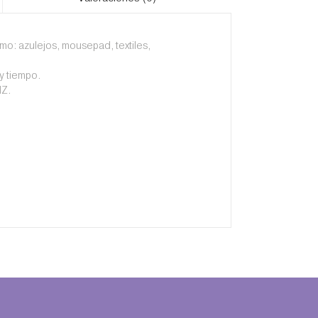
omo: azulejos, mousepad, textiles,
y tiempo.
HZ.