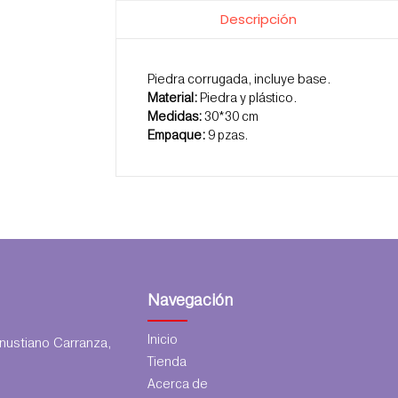
Descripción
Piedra corrugada, incluye base.
Material:
Piedra y plástico.
Medidas:
30*30 cm
Empaque:
9 pzas.
Navegación
Inicio
ustiano Carranza,
Tienda
Acerca de