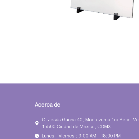
Acerca de
C. Jesús Gaona 40, Moctezuma 1ra Secc, Ven
15500 Ciudad de México, CDMX
Lunes - Viernes : 9:00 AM - 18:00 PM