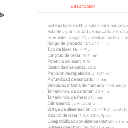
Descripción
Sistema láser de fibra óptica para marcado 
estable y gran calidad de marcado son carac
le permite trabajar 24/7 ideal por su fácil ma
Rango de grabado:
175 x 175 mm.
Tipo de láser:
Nd – YAG.
Longitud de onda:
1064 nm.
Potencia de láser:
20 W.
Estabilidad de salida:
±5%.
Precisión de repetición:
± 0.001 nm.
Profundidad de marcado:
.5 mm.
Velocidad máxima de marcado:
7000 mm/s.
Tamaño min. de carácter:
0.20mm.
Tamaño min. de línea:
0.05mm.
Enfriamiento:
Aire forzado.
Voltaje de alimentación:
AC – 110V, 50-60Hz.
Vida útil de láser:
100,000hrs Aprox.
Compatibilidad con sistema rotativo:
Si (no i
Sistema operativo:
Win XP ó superior.