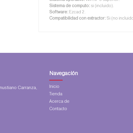
Sistema de computo:
si (incluido).
Software:
Ezcad 2.
Compatibilidad con extractor:
Si (no incluido
Navegación
Inicio
ustiano Carranza,
Tienda
Acerca de
Contacto