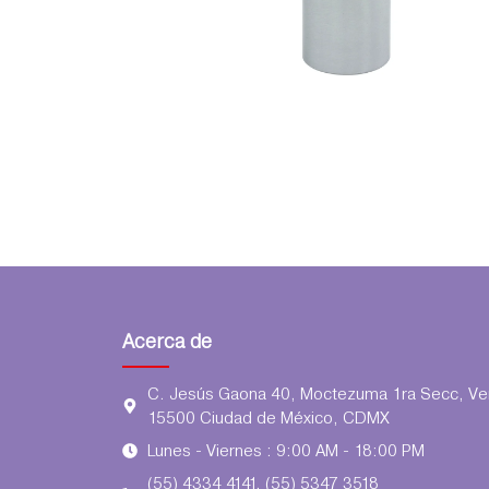
Acerca de
C. Jesús Gaona 40, Moctezuma 1ra Secc, Ven
15500 Ciudad de México, CDMX
Lunes - Viernes : 9:00 AM - 18:00 PM
(55) 4334 4141, (55) 5347 3518