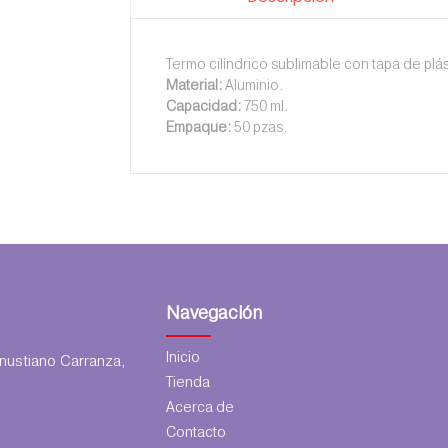
Termo cilíndrico sublimable con tapa de plás
Material:
Aluminio.
Capacidad:
750 ml.
Empaque:
50 pzas.
Navegación
Inicio
ustiano Carranza,
Tienda
Acerca de
Contacto