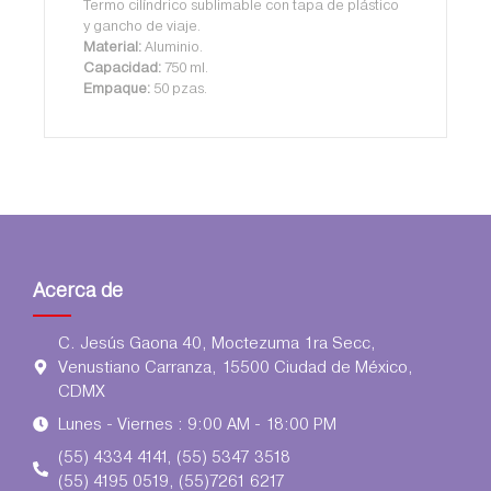
Termo cilíndrico sublimable con tapa de plástico
y gancho de viaje.
Material:
Aluminio.
Capacidad:
750 ml.
Empaque:
50 pzas.
Acerca de
C. Jesús Gaona 40, Moctezuma 1ra Secc,
Venustiano Carranza, 15500 Ciudad de México,
CDMX
Lunes - Viernes : 9:00 AM - 18:00 PM
(55) 4334 4141, (55) 5347 3518
(55) 4195 0519, (55)7261 6217