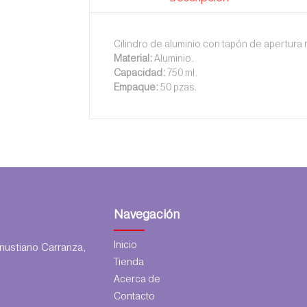
Cilindro de aluminio con tapón de apertura 
Material:
Aluminio.
Capacidad:
750 ml.
Empaque:
50 pzas.
Navegación
Inicio
ustiano Carranza,
Tienda
Acerca de
Contacto