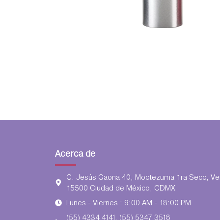
Acerca de
C. Jesús Gaona 40, Moctezuma 1ra Secc, Ven
15500 Ciudad de México, CDMX
Lunes - Viernes : 9:00 AM - 18:00 PM
(55) 4334 4141, (55) 5347 3518