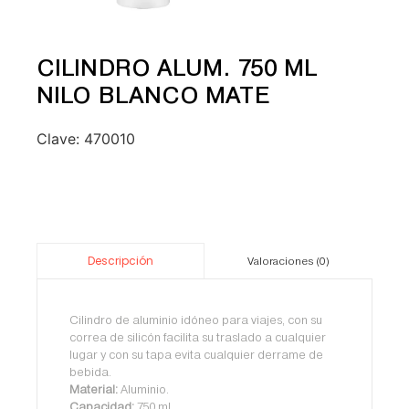
CILINDRO ALUM. 750 ML
NILO BLANCO MATE
Clave:
470010
Descripción
Valoraciones (0)
Cilindro de aluminio idóneo para viajes, con su
correa de silicón facilita su traslado a cualquier
lugar y con su tapa evita cualquier derrame de
bebida.
Material:
Aluminio.
Capacidad:
750 ml.