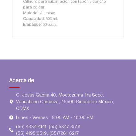
Cilindro para sublimación con tapón y gancho
para colgar.
Material:
Aluminio
Capacidad:
600 ml.
Empaque:
60 pzas.
Acerca de
C. Jesús Gaona 40, Moctezuma 1ra Secc,
Venustiano Carranza, 15500 Ciudad de México,
CDMX
Lunes - Viernes : 9:00 AM - 18:00 PM
(55) 4334 4141, (55) 5347 3518
(55) 4195 0519, (55)7261 6217