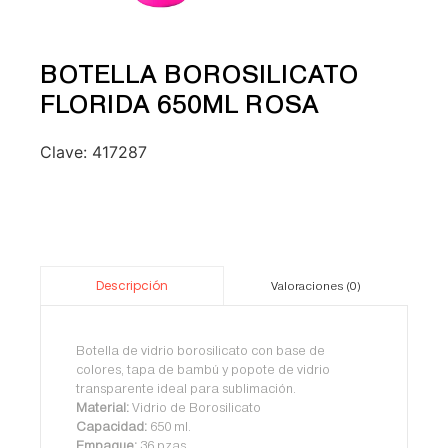
BOTELLA BOROSILICATO
FLORIDA 650ML ROSA
Clave:
417287
Descripción
Valoraciones (0)
Botella de vidrio borosilicato con base de
colores, tapa de bambú y popote de vidrio
transparente ideal para sublimación.
Material:
Vidrio de Borosilicato
Capacidad:
650 ml.
Empaque:
36 pzas.